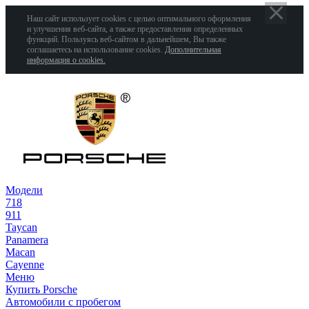
Наш сайт использует cookies с целью оптимального оформления
и улучшения веб-сайта, а также предоставления определенных
функций. Пользуясь веб-сайтом в дальнейшем, Вы также
соглашаетесь на использование cookies.
Дополнительная
информация о cookies.
Модели
718
911
Taycan
Panamera
Macan
Cayenne
Меню
Купить Porsche
Автомобили с пробегом