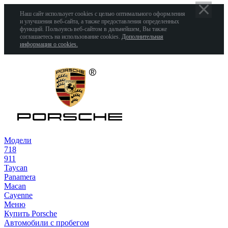
Наш сайт использует cookies с целью оптимального оформления
и улучшения веб-сайта, а также предоставления определенных
функций. Пользуясь веб-сайтом в дальнейшем, Вы также
соглашаетесь на использование cookies.
Дополнительная
информация о cookies.
Модели
718
911
Taycan
Panamera
Macan
Cayenne
Меню
Купить Porsche
Автомобили с пробегом