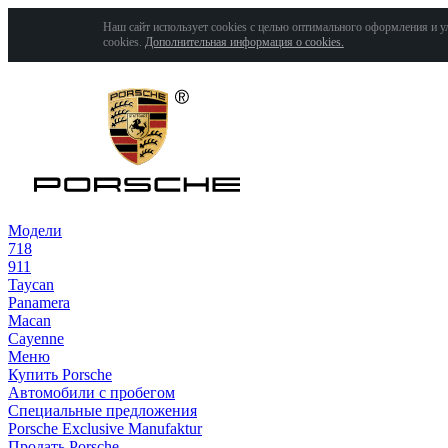
Наш сайт использует cookies с целью оптимального оформления и у
cookies.
Дополнительная информация о cookies.
Модели
718
911
Taycan
Panamera
Macan
Cayenne
Меню
Купить Porsche
Автомобили с пробегом
Специальные предложения
Porsche Exclusive Manufaktur
Продать Porsche