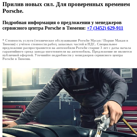
Прилив новых сил. Для проверенных временем
Porsche.
Подробная информация о предложении у менеджеров
сервисного центра Porsche в Тюмени:
+7 (3452) 629-911
* Cтоимость услуги (техническое обслуживание Porsche Macan / Порше Макан в
Тюмени) с учётом стоимости работ, запасных частей и НДС. Специальное
предложение распространяется на автомобили Porsche старше 3 лет с даты начала
гарантийного срока завода-изготовителя на автомобиль. Предложение не является
публичной офертой. Уточняйте подробности у менеджеров сервисного центра
Porsche в Тюмени.