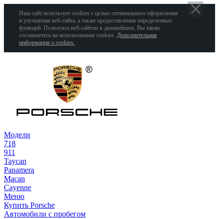
Наш сайт использует cookies с целью оптимального оформления
и улучшения веб-сайта, а также предоставления определенных
функций. Пользуясь веб-сайтом в дальнейшем, Вы также
соглашаетесь на использование cookies.
Дополнительная
информация о cookies.
Модели
718
911
Taycan
Panamera
Macan
Cayenne
Меню
Купить Porsche
Автомобили с пробегом